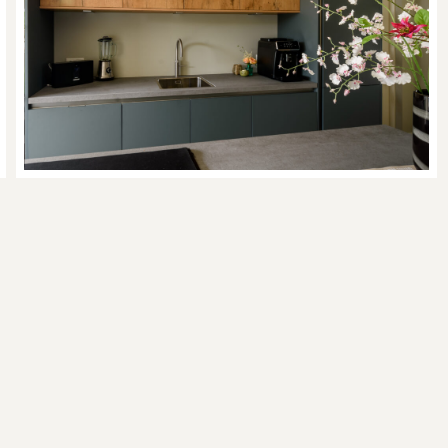
GA NAAR
IK HELP MET
Home
Interieuradvie
Over mij
Interieurstyli
Diensten
Projectstyling
Portfolio