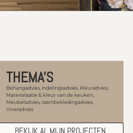
THEMA'S
Behangadvies
,
indelingsadvies
,
Kleuradvies
,
Materialisatie & kleur van de keuken
,
Meubeladvies
,
raambekledingadvies
,
Vloeradvies
BEKIJK AL MIJN PROJECTEN